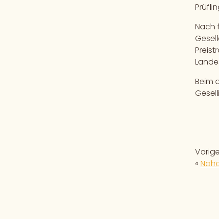
Prüfli
Nach f
Gesel
Preist
Lande
Beim 
Gesel
Vorig
«
Nahe