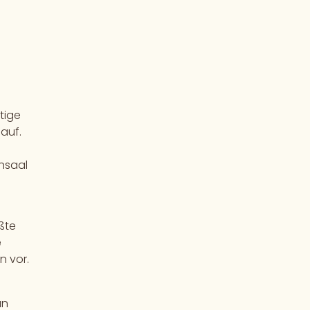
tige
auf.
nsaal
ßte
e
n vor.
an