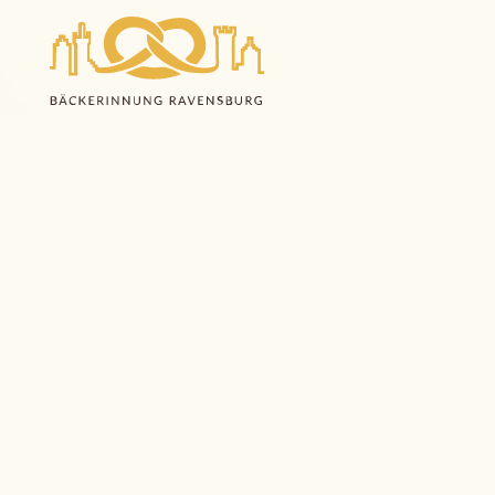
Bäcker-Innung Ravensburg
Zeppelinstraße 16
88212 Ravensburg
07525 8878
info@baeckerinnung-rv.de
Mitglied werden
-
Datenschutz
-
Impressum