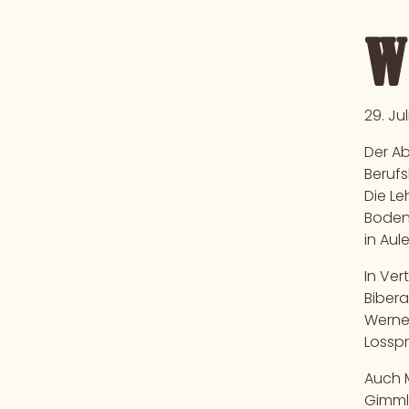
W
29. Ju
Der Ab
Berufs
Die Le
Boden
in Aul
In Ver
Bibera
Werne
Losspr
Auch M
Gimml