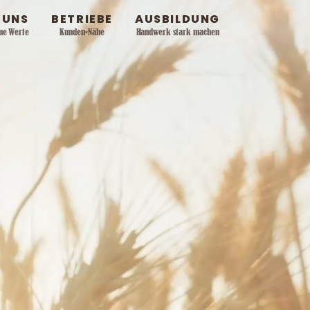
 UNS
BETRIEBE
AUSBILDUNG
me Werte
Kunden-Nähe
Handwerk stark machen