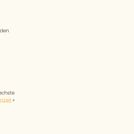
nden
ächste
nzeit
»