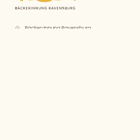
Bäcker-Innung Ravensburg
Zeppelinstraße 16
88212 Ravensburg
07525 8878
info@baeckerinnung-rv.de
Mitglied werden
-
Datenschutz
-
Impressum